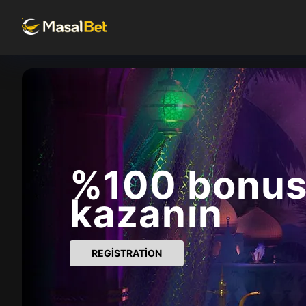
%100 bonu
kazanın
REGISTRATION