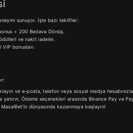
si
eyim sunuyor. İşte bazı teklifler:
0 bonus + 200 Bedava Dönüş.
dülleri ve nakit iadeler.
l VIP bonusları.
r:
klayın ve e-posta, telefon veya sosyal medya hesabınızla
ra yatırın. Ödeme seçenekleri arasında Binance Pay ve Pa
 MasalBet’in dünyasında kazanmaya başlayın!