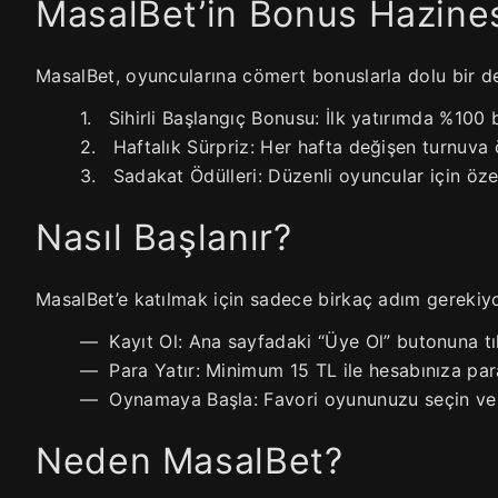
MasalBet’in Bonus Hazine
MasalBet, oyuncularına cömert bonuslarla dolu bir den
Sihirli Başlangıç Bonusu: İlk yatırımda %10
Haftalık Sürpriz: Her hafta değişen turnuva ö
Sadakat Ödülleri: Düzenli oyuncular için öze
Nasıl Başlanır?
MasalBet’e katılmak için sadece birkaç adım gerekiyo
Kayıt Ol: Ana sayfadaki “Üye Ol” butonuna tı
Para Yatır: Minimum 15 TL ile hesabınıza pa
Oynamaya Başla: Favori oyununuzu seçin ve
Neden MasalBet?