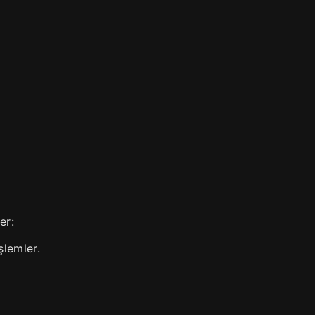
er:
şlemler.