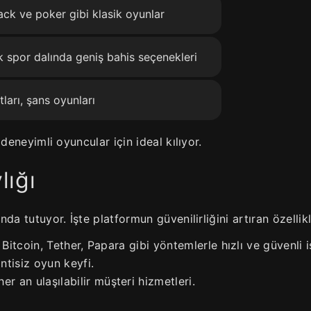
jack ve poker gibi klasik oyunlar
k spor dalında geniş bahis seçenekleri
tları, şans oyunları
deneyimli oyuncular için ideal kılıyor.
lığı
a tutuyor. İşte platformun güvenilirliğini artıran özellikl
itcoin, Tether, Papara gibi yöntemlerle hızlı ve güvenli i
ntisiz oyun keyfi.
er an ulaşılabilir müşteri hizmetleri.